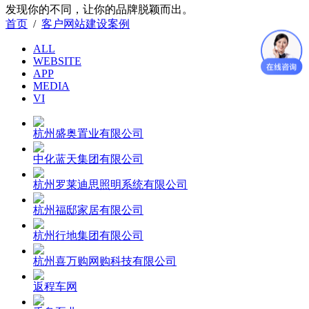
发现你的不同，让你的品牌脱颖而出。
首页
/
客户网站建设案例
ALL
WEBSITE
APP
MEDIA
VI
杭州盛奥置业有限公司
中化蓝天集团有限公司
杭州罗莱迪思照明系统有限公司
杭州福邸家居有限公司
杭州行地集团有限公司
杭州喜万购网购科技有限公司
返程车网