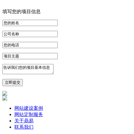
填写您的项目信息
网站建设案例
网站定制服务
关于鼎易
联系我们