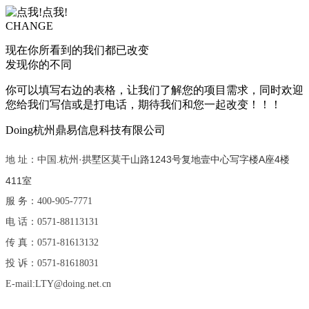
CHANGE
现在你所看到的我们都已改变
发现你的不同
你可以填写右边的表格，让我们了解您的项目需求，同时欢迎
您给我们写信或是打电话，期待我们和您一起改变！！！
Doing
杭州鼎易信息科技有限公司
杭州·拱墅区莫干山路1243号复地壹中心写字楼A座4楼
地 址：中国.
411室
服 务：400-905-7771
电 话：0571-88113131
传 真：0571-81613132
投 诉：0571-81618031
E-mail:LTY@doing.net.cn