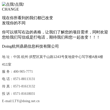
CHANGE
现在你所看到的我们都已改变
发现你的不同
你可以填写右边的表格，让我们了解您的项目需求，同时欢迎
您给我们写信或是打电话，期待我们和您一起改变！！！
Doing
杭州鼎易信息科技有限公司
杭州·拱墅区莫干山路1243号复地壹中心写字楼A座4楼
地 址：中国.
411室
服 务：400-905-7771
电 话：0571-88113131
传 真：0571-81613132
投 诉：0571-81618031
E-mail:LTY@doing.net.cn